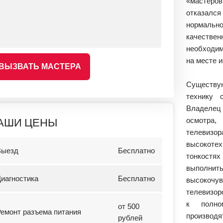
«мастеров
отказал
нормаль
качеств
необходим
на месте 
ВЫЗВАТЬ МАСТЕРА
Существую
технику 
Владелец
АШИ ЦЕНЫ
осмотра, 
телеви
высокоте
Выезд
Бесплатно
тонкостях
выполн
иагностика
Бесплатно
высокочу
телевизор
к полно
от 500
емонт разъема питания
производя
рублей