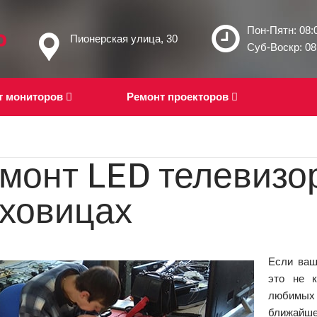
Пон-Пятн: 08:0
Пионерская улица, 30
Суб-Воскр: 08:
т мониторов
Ремонт проекторов
монт LED телевизо
ховицах
Если ваш
это не к
любимых
ближайше