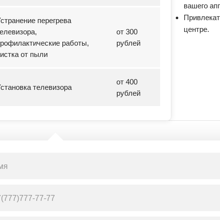
вашего ап
Привлека
странение перегрева
центре.
елевизора,
от 300
рофилактические работы,
рублей
истка от пыли
от 400
становка телевизора
рублей