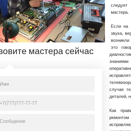
следует 
мастера.
Если на 
звука, в
возникли
это гово
зовите мастера сейчас
диагност
знаниям
операти
исправлят
телевизор
случае т
деталей, 
Как прав
ремонтом
исправл