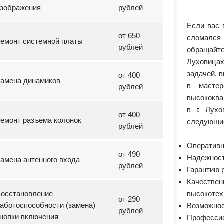
изображения
рублей
Если вас 
от 650
сломался
емонт системной платы
рублей
обращайте
Луховицах
задачей, 
от 400
Замена динамиков
в масте
рублей
высококва
в г. Лухо
от 400
емонт разъема колонок
следующие
рублей
Оперативн
от 490
Надежност
амена антенного входа
рублей
Гарантию 
Качеств
Восстановление
высокотех
от 290
аботоспособности (замена)
Возможност
рублей
нопки включения
Профессио