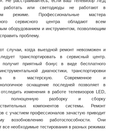
». Не расстраивайтесь, если ваш телевизор ЛЕД
ся работать или светодиоды не работают в
ном режиме. Профессиональные мастера
енного сервисного центра обладают всем
ым оборудованием и инструментом, позволяющим
исправить проблему.
т случаи, когда выездной ремонт невозможен и
следует транспортировать в сервисный центр.
 получит приятный бонус в виде бесплатного
инструментальной диагностики, транспортировки
зора в мастерскую. Современное и
хнологичное оснащение последней позволяет в
 отследить изменения в работе телевизоров LED,
ить полноценную разборку и сборку
вствительных компонентов системы. Ремонт
ов с участием профессионалов зачастую приводит
му возобновлению работоспособности. Они
т все необходимые тестирования в разных режимах