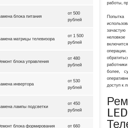
работы, п
от 500
амена блока питания
Попытка 
рублей
использов
зачастую
от 1 500
неловкое
амена матрицы телевизора
рублей
включится
операции
обратить
от 480
емонт блока управления
работники 
рублей
более, с
оперативн
от 530
амена инвертора
доступ к 
рублей
Рем
от 450
амена лампы подсветки
LE
рублей
Тел
емонт блока формирования
от 660